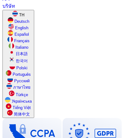
บริษัท
TH
Deutsch
English
Español
Français
Italiano
日本語
한국어
Polski
Português
Русский
ภาษาไทย
Türkçe
Українська
Tiếng Việt
简体中文