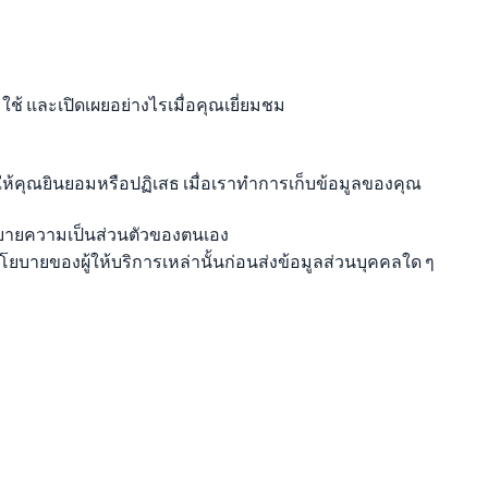
ใช้ และเปิดเผยอย่างไรเมื่อคุณเยี่ยมชม
กให้คุณยินยอมหรือปฏิเสธ เมื่อเราทำการเก็บข้อมูลของคุณ
นโยบายความเป็นส่วนตัวของตนเอง
ายของผู้ให้บริการเหล่านั้นก่อนส่งข้อมูลส่วนบุคคลใด ๆ