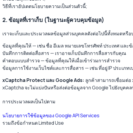
วิธีที่เราอัปเดตนโยบายความเป็นส่วนตัวนี้;
2. ข้อมูลที่เราเก็บ (ในฐานะผู้ควบคุมข้อมูล)
เราจะเก็บและประมวลผลข้อมูลส่วนบุคคลดังต่อไปนี้ทั้งหมดหรือ
ข้อมูลที่คุณให้ — เช่น ชื่อ อีเมล หมายเลขโทรศัพท์ ประเทศ แล
บันทึกการติดต่อสื่อสาร — เราอาจเก็บบันทึกการสื่อสารกับคุณ
คำตอบแบบสำรวจ — ข้อมูลที่คุณให้เมื่อเข้าร่วมการสำรวจ
ข้อมูลการใช้งานเว็บไซต์และการสื่อสาร — เช่น ที่อยู่ IP ประเภท
xCaptcha Protect และ Google Ads:
ลูกค้าสามารถเชื่อมต่อ
xCaptcha จะไม่แบ่งปันหรือส่งต่อข้อมูลจาก Google ไปยังบุคคล
การประมวลผลเป็นไปตาม
นโยบายการใช้ข้อมูลของ Google API Services
รวมถึงข้อกำหนด Limited Use