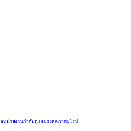
ื่อหน่วยงานกำกับดูแลของสหภาพยุโรป