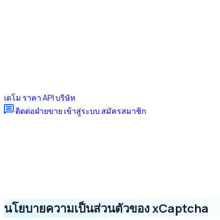
เดโม
ราคา
API
บริษัท
ติดต่อฝ่ายขาย
เข้าสู่ระบบ
สมัครสมาชิก
นโยบายความเป็นส่วนตัวของ xCaptcha