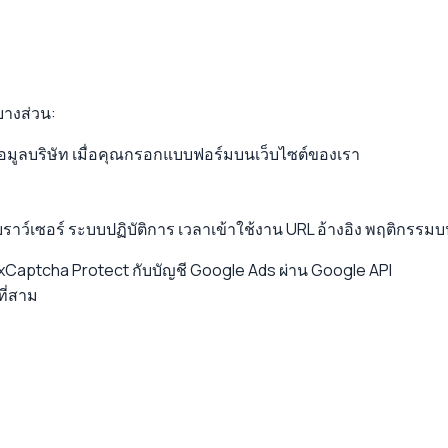
บางส่วน:
ะข้อมูลบริษัท เมื่อคุณกรอกแบบฟอร์มบนเว็บไซต์ของเรา
เบราว์เซอร์ ระบบปฏิบัติการ เวลาเข้าใช้งาน URL อ้างอิง พฤติกรรม
 xCaptcha Protect กับบัญชี Google Ads ผ่าน Google API
ที่สาม