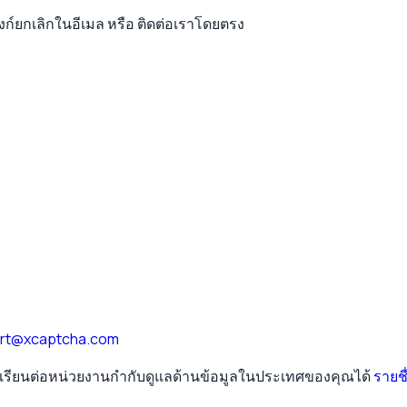
์ยกเลิกในอีเมล หรือ ติดต่อเราโดยตรง
rt@xcaptcha.com
งเรียนต่อหน่วยงานกำกับดูแลด้านข้อมูลในประเทศของคุณได้
รายช