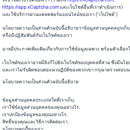
https://app.xCaptcha.com
และเว็บไซต์อื่นที่เราดำเนินการ)
และใช้บริการผ่านแพลตฟอร์มออนไลน์ของเรา (“เว็บไซต์”)
นโยบายความเป็นส่วนตัวฉบับนี้อธิบายว่าข้อมูลส่วนบุคคลถูกเก็บ 
หรือมีปฏิสัมพันธ์กับเว็บไซต์ของเรา
อาจมีประกาศเพิ่มเติมเกี่ยวกับการใช้ข้อมูลเฉพาะ พร้อมตัวเลือ
เว็บไซต์ของเราอาจมีลิงก์ไปยังเว็บไซต์ของบุคคลที่สาม ซึ่งมี
และเราไม่รับผิดชอบต่อแนวปฏิบัติของพวกเขา กรุณาตรวจสอบนโยบ
นโยบายความเป็นส่วนตัวฉบับนี้อธิบาย:
ข้อมูลส่วนบุคคลประเภทใดที่เราเก็บ;
เราใช้ข้อมูลส่วนบุคคลของคุณอย่างไร;
เราปกป้องข้อมูลของคุณอย่างไร;
สิทธิ์ของคุณและวิธีการติดต่อเรา;
นโยบายคุกกี้ของเรา;