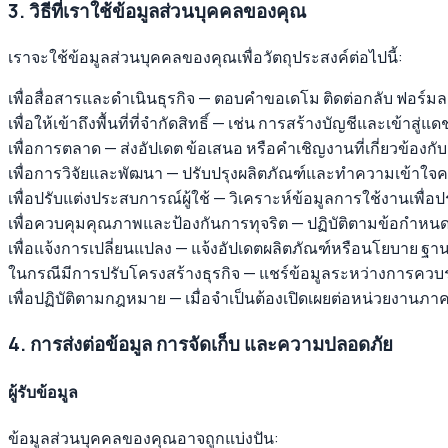
3. วิธีที่เราใช้ข้อมูลส่วนบุคคลของคุณ
เราจะใช้ข้อมูลส่วนบุคคลของคุณเพื่อวัตถุประสงค์ต่อไปนี้:
เพื่อสื่อสารและดำเนินธุรกิจ — ตอบคำขอเดโม ติดต่อกลับ ฟอร
เพื่อให้เข้าถึงพื้นที่ที่จำกัดสิทธิ์ — เช่น การสร้างบัญชีและ
เพื่อการตลาด — ส่งอัปเดต ข้อเสนอ หรือคำเชิญงานที่เกี่ยวข
เพื่อการวิจัยและพัฒนา — ปรับปรุงผลิตภัณฑ์และทำความเข้
เพื่อปรับแต่งประสบการณ์ผู้ใช้ — วิเคราะห์ข้อมูลการใช้งา
เพื่อควบคุมคุณภาพและป้องกันการทุจริต — ปฏิบัติตามข้อ
เพื่อแจ้งการเปลี่ยนแปลง — แจ้งอัปเดตผลิตภัณฑ์หรือนโยบา
ในกรณีมีการปรับโครงสร้างธุรกิจ — แชร์ข้อมูลระหว่างการค
เพื่อปฏิบัติตามกฎหมาย — เมื่อจำเป็นต้องเปิดเผยต่อหน่วยงา
4. การส่งต่อข้อมูล การจัดเก็บ และความปลอดภัย
ผู้รับข้อมูล
ข้อมูลส่วนบุคคลของคุณอาจถูกแบ่งปัน: