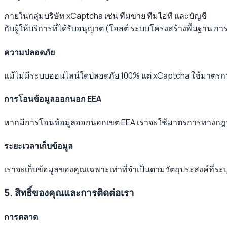
ภายในกลุ่มบริษัท xCaptcha เช่น ทีมขาย ทีมไอที และบัญชี
กับผู้ให้บริการที่ได้รับอนุญาต (โฮสต์ ระบบโครงสร้างพื้นฐาน 
ความปลอดภัย
แม้ไม่มีระบบออนไลน์ใดปลอดภัย 100% แต่ xCaptcha ใช้มาตรกา
การโอนข้อมูลออกนอก EEA
หากมีการโอนข้อมูลออกนอกเขต EEA เราจะใช้มาตรการทางกฎหมา
ระยะเวลาเก็บข้อมูล
เราจะเก็บข้อมูลของคุณเฉพาะเท่าที่จำเป็นตามวัตถุประสงค์ที่ระบ
5. สิทธิ์ของคุณและการติดต่อเรา
การตลาด