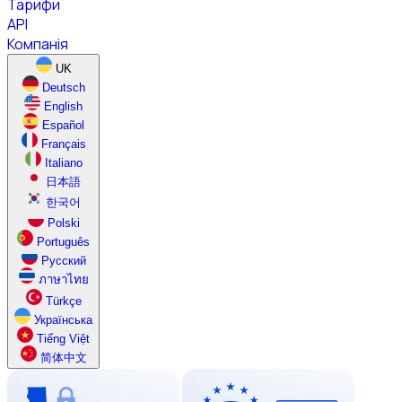
Тарифи
API
Компанія
UK
Deutsch
English
Español
Français
Italiano
日本語
한국어
Polski
Português
Русский
ภาษาไทย
Türkçe
Українська
Tiếng Việt
简体中文