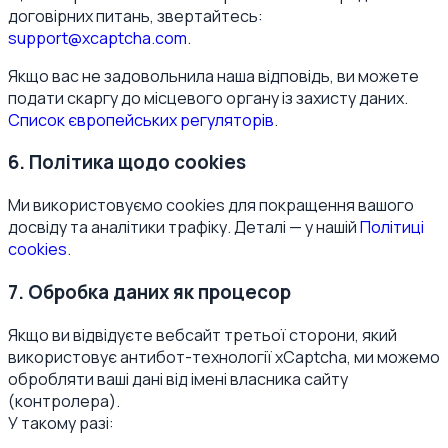
договірних питань, звертайтесь:
support@xcaptcha.com
.
Якщо вас не задовольнила наша відповідь, ви можете
подати скаргу до місцевого органу із захисту даних.
Список європейських регуляторів
.
6. Політика щодо cookies
Ми використовуємо cookies для покращення вашого
досвіду та аналітики трафіку. Деталі — у нашій
Політиці
cookies
.
7. Обробка даних як процесор
Якщо ви відвідуєте вебсайт третьої сторони, який
використовує антибот-технології xCaptcha, ми можемо
обробляти ваші дані від імені власника сайту
(контролера).
У такому разі: