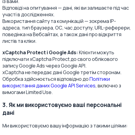
із вами.
Відповіді на опитування — дані, які ви залишаєте під час
участі в дослідженнях.
Використання сайту та комунікацій — зокрема IP-
адреса, тип браузера, ОС, час доступу, URL-реферери,
поведінка на Вебсайтах, а також дані про відкриття
листів та кліки.
xCaptcha Protect і Google Ads:
Клієнти можуть
підключати xCaptcha Protect до свого облікового
запису Google Ads через Google API.
xCaptcha не передає дані Google третім сторонам.
Обробка здійснюється відповідно до
Політики
використання даних Google API Services
, включно з
вимогами Limited Use.
3. Як ми використовуємо ваші персональні
дані
Ми використовуємо вашу інформацію з такими цілями: