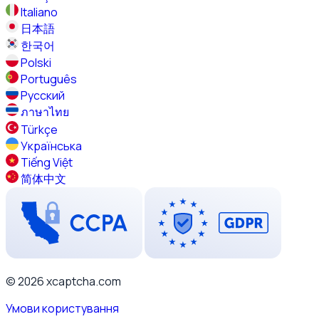
Italiano
日本語
한국어
Polski
Português
Русский
ภาษาไทย
Türkçe
Українська
Tiếng Việt
简体中文
© 2026 xcaptcha.com
Умови користування