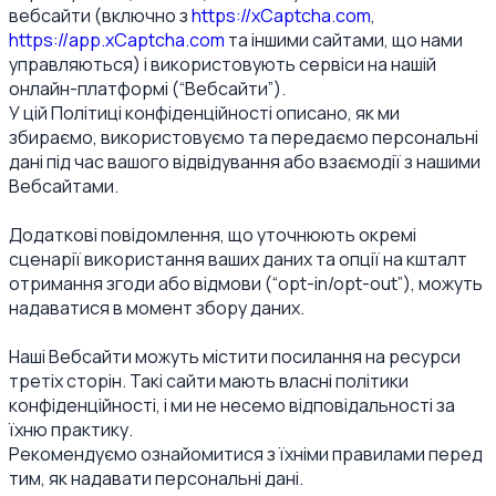
вебсайти (включно з
https://xCaptcha.com
,
https://app.xCaptcha.com
та іншими сайтами, що нами
управляються) і використовують сервіси на нашій
онлайн-платформі (“Вебсайти”).
У цій Політиці конфіденційності описано, як ми
збираємо, використовуємо та передаємо персональні
дані під час вашого відвідування або взаємодії з нашими
Вебсайтами.
Додаткові повідомлення, що уточнюють окремі
сценарії використання ваших даних та опції на кшталт
отримання згоди або відмови (“opt-in/opt-out”), можуть
надаватися в момент збору даних.
Наші Вебсайти можуть містити посилання на ресурси
третіх сторін. Такі сайти мають власні політики
конфіденційності, і ми не несемо відповідальності за
їхню практику.
Рекомендуємо ознайомитися з їхніми правилами перед
тим, як надавати персональні дані.