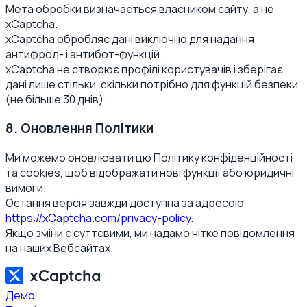
Мета обробки визначається власником сайту, а не
xCaptcha.
xCaptcha обробляє дані виключно для надання
антифрод- і антибот-функцій.
xCaptcha не створює профілі користувачів і зберігає
дані лише стільки, скільки потрібно для функцій безпеки
(не більше 30 днів).
8. Оновлення Політики
Ми можемо оновлювати цю Політику конфіденційності
та cookies, щоб відображати нові функції або юридичні
вимоги.
Остання версія завжди доступна за адресою
https://xCaptcha.com/privacy-policy
.
Якщо зміни є суттєвими, ми надамо чітке повідомлення
на наших Вебсайтах.
Демо