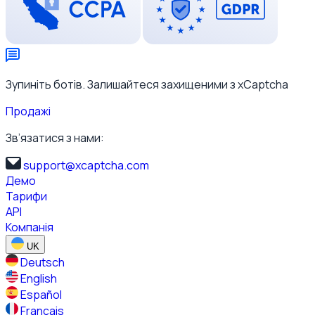
Зупиніть ботів. Залишайтеся захищеними з xCaptcha
Продажі
Зв’язатися з нами:
support@xcaptcha.com
Демо
Тарифи
API
Компанія
UK
Deutsch
English
Español
Français