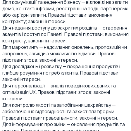
Для комунікації та ведення бізнесу — відповіді на запити
демо, контактні форми, реєстрації на події, партнерські
або карʼєрні запити. Правові підстави: виконання
контракту; законні інтереси.
Для надання доступу до закритих розділів — створення
акаунтів і доступ до Панелі. Правові підстави: виконання
контракту; законні інтереси.
Для маркетингу — надсилання оновлень, пропозицій чи
запрошень, завжди з можливістю відмови. Правові
підстави: згода; законні інтереси.
Для досліджень і розвитку — покращення продуктів і
глибше розуміння потреб клієнтів. Правові підстави:
законні інтереси.
Для персоналізації — аналіз поведінкових даних та
оптимізація UX. Правові підстави: згода; законні
інтереси.
Для контролю якості та запобігання шахрайству —
забезпечення відповідності та захист платформи.
Правові підстави: правові вимоги; законні інтереси.
Для інформування про зміни — оновлення продуктів та
політик. Правові підстави: законні інтереси.