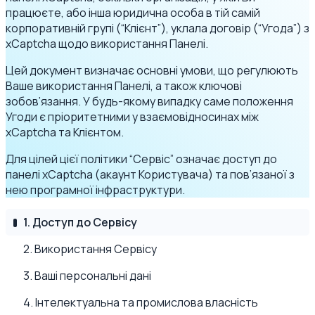
працюєте, або інша юридична особа в тій самій
корпоративній групі (“Клієнт”), уклала договір (“Угода”) з
xCaptcha щодо використання Панелі.
Цей документ визначає основні умови, що регулюють
Ваше використання Панелі, а також ключові
зобов’язання. У будь-якому випадку саме положення
Угоди є пріоритетними у взаємовідносинах між
xCaptcha та Клієнтом.
Для цілей цієї політики “Сервіс” означає доступ до
панелі xCaptcha (акаунт Користувача) та пов’язаної з
нею програмної інфраструктури.
1. Доступ до Сервісу
2. Використання Сервісу
3. Ваші персональні дані
4. Інтелектуальна та промислова власність