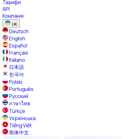
Тарифи
API
Компанія
UK
Deutsch
English
Español
Français
Italiano
日本語
한국어
Polski
Português
Русский
ภาษาไทย
Türkçe
Українська
Tiếng Việt
简体中文