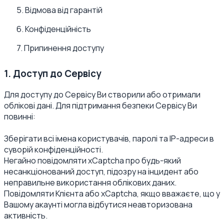
5. Відмова від гарантій
6. Конфіденційність
7. Припинення доступу
1. Доступ до Сервісу
Для доступу до Сервісу Ви створили або отримали
облікові дані. Для підтримання безпеки Сервісу Ви
повинні:
Зберігати всі імена користувачів, паролі та IP-адреси в
суворій конфіденційності.
Негайно повідомляти xCaptcha про будь-який
несанкціонований доступ, підозру на інцидент або
неправильне використання облікових даних.
Повідомляти Клієнта або xCaptcha, якщо вважаєте, що у
Вашому акаунті могла відбутися неавторизована
активність.