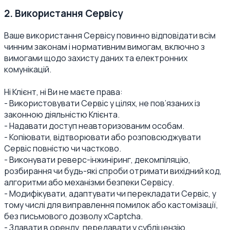
2. Використання Сервісу
Ваше використання Сервісу повинно відповідати всім
чинним законам і нормативним вимогам, включно з
вимогами щодо захисту даних та електронних
комунікацій.
Ні Клієнт, ні Ви не маєте права:
- Використовувати Сервіс у цілях, не пов’язаних із
законною діяльністю Клієнта.
- Надавати доступ неавторизованим особам.
- Копіювати, відтворювати або розповсюджувати
Сервіс повністю чи частково.
- Виконувати реверс-інжиніринг, декомпіляцію,
розбирання чи будь-які спроби отримати вихідний код,
алгоритми або механізми безпеки Сервісу.
- Модифікувати, адаптувати чи перекладати Сервіс, у
тому числі для виправлення помилок або кастомізації,
без письмового дозволу xCaptcha.
- Здавати в оренду, передавати у субліцензію,