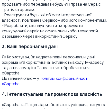
продавати або передавати будь-які права на Сервіс
третім сторонам.
- Реєструвати будь-які об’єкти інтелектуальної
власності, пов'язані з Сервісом або його компонентами.
- Розробляти, експлуатувати чи просувати
конкуруючий сервіс на основі знань або технологій,
отриманих через використання Сервісу.
3. Ваші персональні дані
Як Користувач, Ви надаєте певні персональні дані,
зокрема ім’я користувача, активність входу, IP-адресу
та дані взаємодії з Панеллю, які обробляються
xCaptcha.
Детальний опис — у
Політиці конфіденційності
xCaptcha
.
4. Інтелектуальна та промислова власність
xCaptcha та її ліцензіари зберігають усі права, титул та