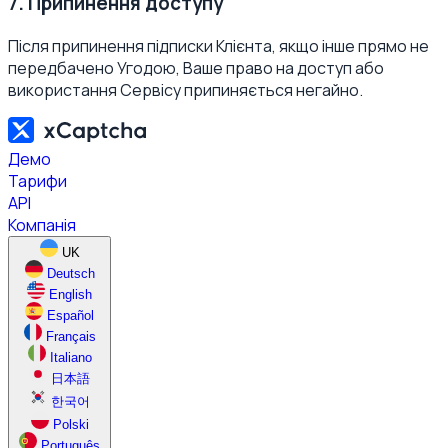
7. Припинення доступу
Після припинення підписки Клієнта, якщо інше прямо не
передбачено Угодою, Ваше право на доступ або
використання Сервісу припиняється негайно.
Демо
Тарифи
API
Компанія
UK
Deutsch
English
Español
Français
Italiano
日本語
한국어
Polski
Português