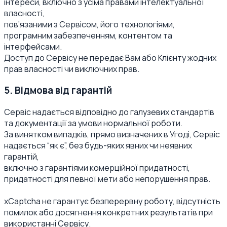
інтереси, включно з усіма правами інтелектуальної
власності,
пов’язаними з Сервісом, його технологіями,
програмним забезпеченням, контентом та
інтерфейсами.
Доступ до Сервісу не передає Вам або Клієнту жодних
прав власності чи виключних прав.
5. Відмова від гарантій
Сервіс надається відповідно до галузевих стандартів
та документації за умови нормальної роботи.
За винятком випадків, прямо визначених в Угоді, Сервіс
надається “як є”, без будь-яких явних чи неявних
гарантій,
включно з гарантіями комерційної придатності,
придатності для певної мети або непорушення прав.
xCaptcha не гарантує безперервну роботу, відсутність
помилок або досягнення конкретних результатів при
використанні Сервісу.