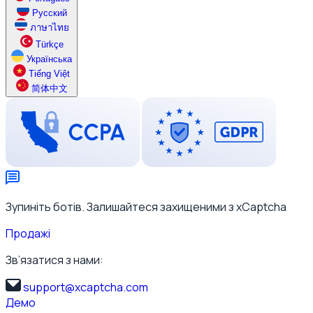
Русский
ภาษาไทย
Türkçe
Українська
Tiếng Việt
简体中文
Зупиніть ботів. Залишайтеся захищеними з xCaptcha
Продажі
Зв’язатися з нами:
support@xcaptcha.com
Демо