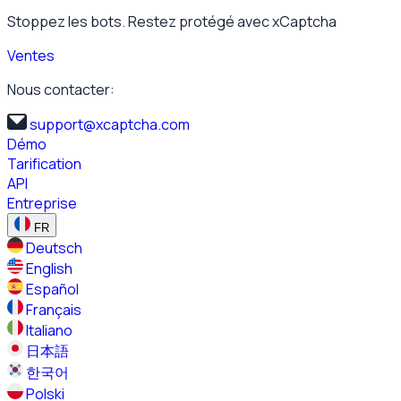
Stoppez les bots. Restez protégé avec xCaptcha
Ventes
Nous contacter:
support@xcaptcha.com
Démo
Tarification
API
Entreprise
FR
Deutsch
English
Español
Français
Italiano
日本語
한국어
Polski