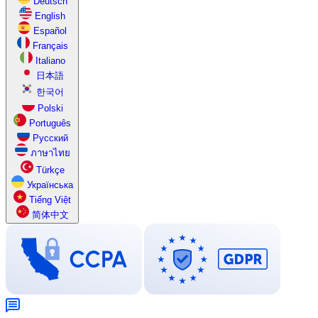
Deutsch
English
Español
Français
Italiano
日本語
한국어
Polski
Português
Русский
ภาษาไทย
Türkçe
Українська
Tiếng Việt
简体中文