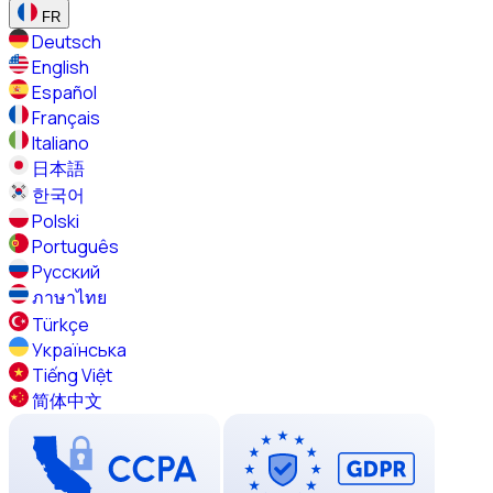
FR
Deutsch
English
Español
Français
Italiano
日本語
한국어
Polski
Português
Русский
ภาษาไทย
Türkçe
Українська
Tiếng Việt
简体中文