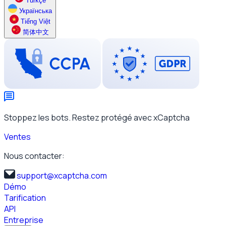
Türkçe
Українська
Tiếng Việt
简体中文
Stoppez les bots. Restez protégé avec xCaptcha
Ventes
Nous contacter:
support@xcaptcha.com
Démo
Tarification
API
Entreprise