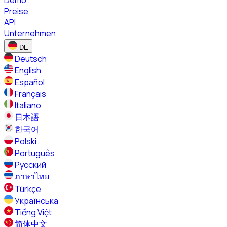
Demo
Preise
API
Unternehmen
DE
Deutsch
English
Español
Français
Italiano
日本語
한국어
Polski
Português
Русский
ภาษาไทย
Türkçe
Українська
Tiếng Việt
简体中文