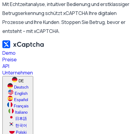
Mit Echtzeitanalyse, intuitiver Bedienung und erstklassiger
Betrugserkennung schützt xCAPTCHA Ihre digitalen
Prozesse und Ihre Kunden. Stoppen Sie Betrug, bevor er
entsteht – mit xCAPTCHA.
Demo
Preise
API
Unternehmen
DE
Deutsch
English
Español
Français
Italiano
日本語
한국어
Polski