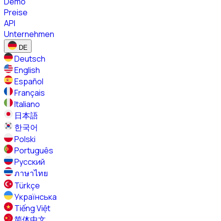
Demo
Preise
API
Unternehmen
DE
Deutsch
English
Español
Français
Italiano
日本語
한국어
Polski
Português
Русский
ภาษาไทย
Türkçe
Українська
Tiếng Việt
简体中文