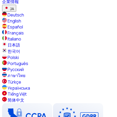
企業情報
JA
Deutsch
English
Español
Français
Italiano
日本語
한국어
Polski
Português
Русский
ภาษาไทย
Türkçe
Українська
Tiếng Việt
简体中文