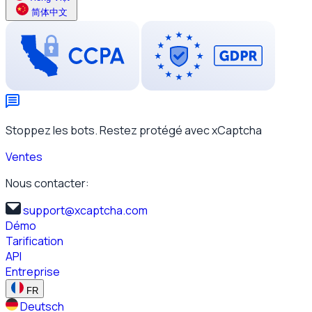
简体中文
Stoppez les bots. Restez protégé avec xCaptcha
Ventes
Nous contacter:
support@xcaptcha.com
Démo
Tarification
API
Entreprise
FR
Deutsch