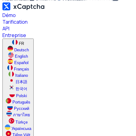
Démo
Tarification
API
Entreprise
FR
Deutsch
English
Español
Français
Italiano
日本語
한국어
Polski
Português
Русский
ภาษาไทย
Türkçe
Українська
Tiếng Việt