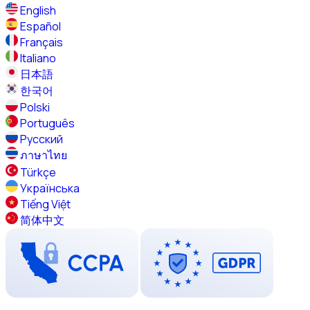
English
Español
Français
Italiano
日本語
한국어
Polski
Português
Русский
ภาษาไทย
Türkçe
Українська
Tiếng Việt
简体中文