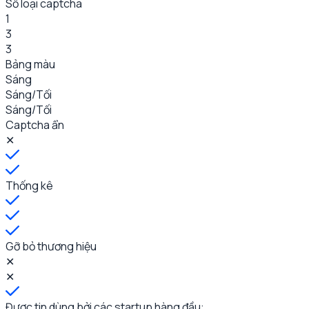
Số loại captcha
1
3
3
Bảng màu
Sáng
Sáng/Tối
Sáng/Tối
Captcha ẩn
✕
Thống kê
Gỡ bỏ thương hiệu
✕
✕
Được tin dùng bởi các startup hàng đầu: