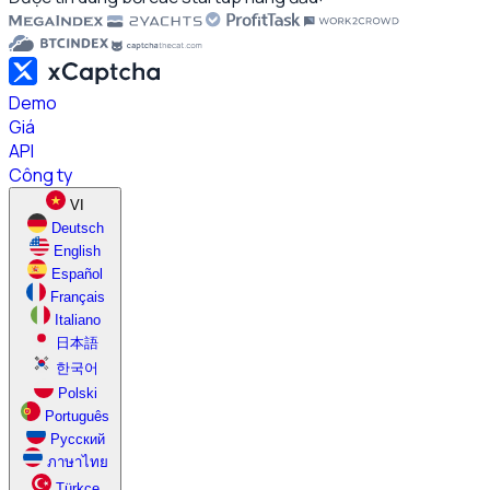
Demo
Giá
API
Công ty
VI
Deutsch
English
Español
Français
Italiano
日本語
한국어
Polski
Português
Русский
ภาษาไทย
Türkçe