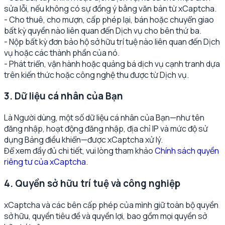
sửa lỗi, nếu không có sự đồng ý bằng văn bản từ xCaptcha.
- Cho thuê, cho mượn, cấp phép lại, bán hoặc chuyển giao
bất kỳ quyền nào liên quan đến Dịch vụ cho bên thứ ba.
- Nộp bất kỳ đơn bảo hộ sở hữu trí tuệ nào liên quan đến Dịch
vụ hoặc các thành phần của nó.
- Phát triển, vận hành hoặc quảng bá dịch vụ cạnh tranh dựa
trên kiến thức hoặc công nghệ thu được từ Dịch vụ.
3. Dữ liệu cá nhân của Bạn
Là Người dùng, một số dữ liệu cá nhân của Bạn—như tên
đăng nhập, hoạt động đăng nhập, địa chỉ IP và mức độ sử
dụng Bảng điều khiển—được xCaptcha xử lý.
Để xem đầy đủ chi tiết, vui lòng tham khảo
Chính sách quyền
riêng tư của xCaptcha
.
4. Quyền sở hữu trí tuệ và công nghiệp
xCaptcha và các bên cấp phép của mình giữ toàn bộ quyền
sở hữu, quyền tiêu đề và quyền lợi, bao gồm mọi quyền sở