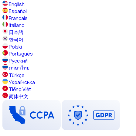
English
Español
Français
Italiano
日本語
한국어
Polski
Português
Русский
ภาษาไทย
Türkçe
Українська
Tiếng Việt
简体中文