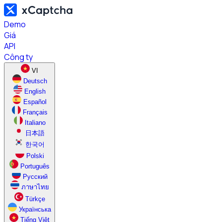
Demo
Giá
API
Công ty
VI
Deutsch
English
Español
Français
Italiano
日本語
한국어
Polski
Português
Русский
ภาษาไทย
Türkçe
Українська
Tiếng Việt