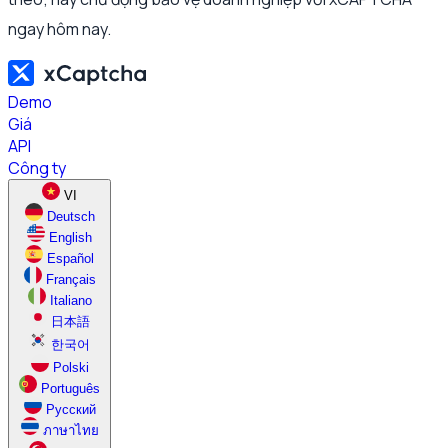
ngay hôm nay.
Demo
Giá
API
Công ty
VI
Deutsch
English
Español
Français
Italiano
日本語
한국어
Polski
Português
Русский
ภาษาไทย