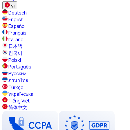
VI
Deutsch
English
Español
Français
Italiano
日本語
한국어
Polski
Português
Русский
ภาษาไทย
Türkçe
Українська
Tiếng Việt
简体中文