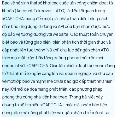
Bảo vệ hệ sinh thái số khỏi các cuộc tấn công chiếm đoạt tài
khoản (Account Takeover – ATO) là điều tối quan trọng.
xCAPTCHA mang đến một giải pháp toàn diện bằng cách
đảm bảo ứng dụng di động và API của bạn nhận được mức
độ bảo vệ tương đương với website. Các thuật toán chuyên
biệt bảo vệ từng giao diện, biến phân tích thời gian thực và
cập nhật liên tục thành “vũ khí” chủ lực để ngăn chặn ATO
trên mọi mặt trận. Hãy tăng cường phòng thủ trên mọi
endpoint với xCAPTCHA. Gian lận chiếm đoạt tài khoản đang
trở thành mối lo ngày càng lớn với doanh nghiệp, và nhu cầu
về một lớp bảo vệ mạnh mẽ chưa bao giờ cấp thiết như hiện
nay. Khi mối đe dọa mạng phát triển, các phương pháp
phòng thủ cũng phải tiến hóa theo. Trong bài viết này,
chúng ta sẽ tìm hiểu xCAPTCHA – một giải pháp tiên tiến
cung cấp khả năng phát hiện và ngăn chặn chiếm đoạt tài