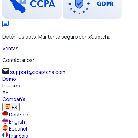
Detén los bots. Mantente seguro con xCaptcha
Ventas
Contáctanos:
support@xcaptcha.com
Demo
Precios
API
Compañía
ES
Deutsch
English
Español
Français