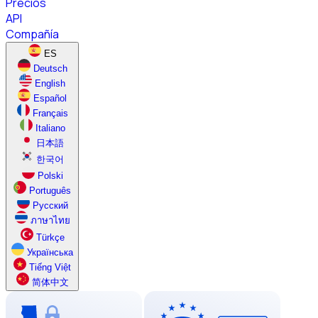
Precios
API
Compañía
ES
Deutsch
English
Español
Français
Italiano
日本語
한국어
Polski
Português
Русский
ภาษาไทย
Türkçe
Українська
Tiếng Việt
简体中文