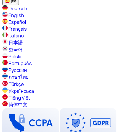
ES
Deutsch
English
Español
Français
Italiano
日本語
한국어
Polski
Português
Русский
ภาษาไทย
Türkçe
Українська
Tiếng Việt
简体中文