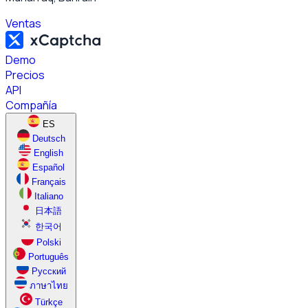
Ventas
Demo
Precios
API
Compañía
ES
Deutsch
English
Español
Français
Italiano
日本語
한국어
Polski
Português
Русский
ภาษาไทย
Türkçe