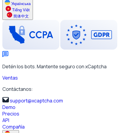
Українська
Tiếng Việt
简体中文
Detén los bots. Mantente seguro con xCaptcha
Ventas
Contáctanos:
support@xcaptcha.com
Demo
Precios
API
Compañía