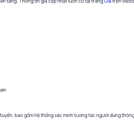
ền tảng. Thông tin giá cập nhật luôn có tại trang
Giá
trên websi
ain
tuyến, bao gồm hệ thống xác minh tương tác người dùng thông 