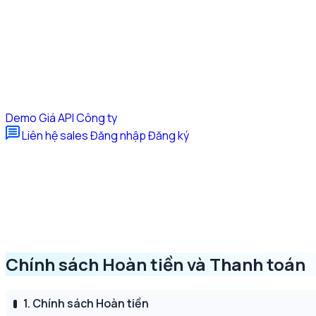
Demo
Giá
API
Công ty
Liên hệ sales
Đăng nhập
Đăng ký
Chính sách Hoàn tiền và Thanh toán
1. Chính sách Hoàn tiền