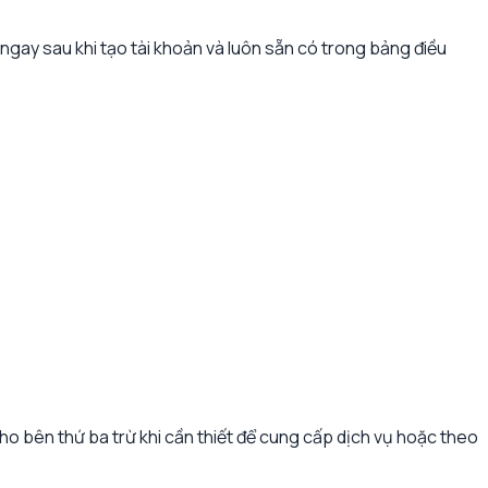
gay sau khi tạo tài khoản và luôn sẵn có trong bảng điều
ho bên thứ ba trừ khi cần thiết để cung cấp dịch vụ hoặc theo