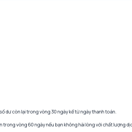
số dư còn lại trong vòng 30 ngày kể từ ngày thanh toán.
n trong vòng 60 ngày nếu bạn không hài lòng với chất lượng dị