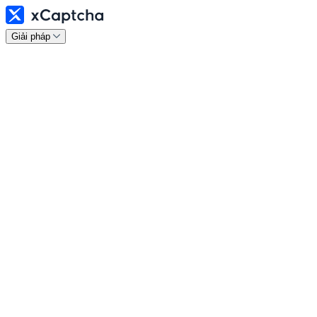
Giải pháp