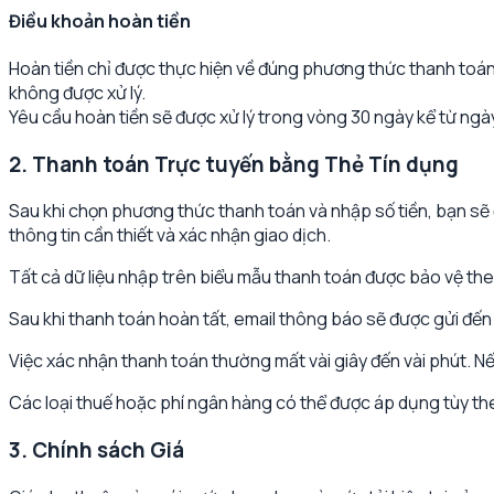
Điều khoản hoàn tiền
Hoàn tiền chỉ được thực hiện về đúng phương thức thanh toán đ
không được xử lý.
Yêu cầu hoàn tiền sẽ được xử lý trong vòng 30 ngày kể từ ngà
2. Thanh toán Trực tuyến bằng Thẻ Tín dụng
Sau khi chọn phương thức thanh toán và nhập số tiền, bạn s
thông tin cần thiết và xác nhận giao dịch.
Tất cả dữ liệu nhập trên biểu mẫu thanh toán được bảo vệ the
Sau khi thanh toán hoàn tất, email thông báo sẽ được gửi đến 
Việc xác nhận thanh toán thường mất vài giây đến vài phút. Nếu 
Các loại thuế hoặc phí ngân hàng có thể được áp dụng tùy the
3. Chính sách Giá