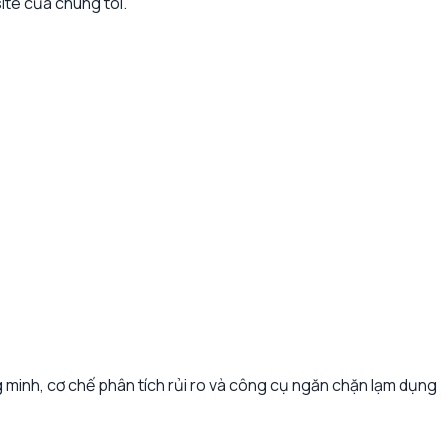
te của chúng tôi.
minh, cơ chế phân tích rủi ro và công cụ ngăn chặn lạm dụng