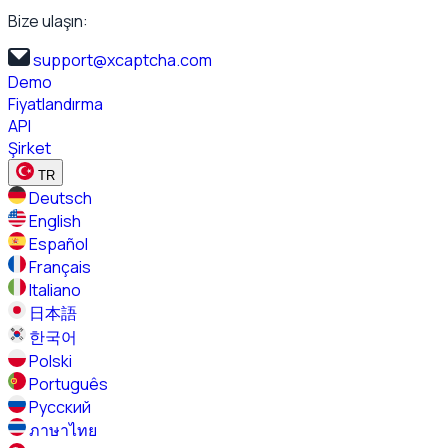
Bize ulaşın:
support@xcaptcha.com
Demo
Fiyatlandırma
API
Şirket
TR
Deutsch
English
Español
Français
Italiano
日本語
한국어
Polski
Português
Русский
ภาษาไทย