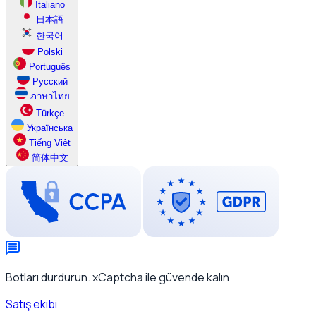
Italiano
日本語
한국어
Polski
Português
Русский
ภาษาไทย
Türkçe
Українська
Tiếng Việt
简体中文
Botları durdurun. xCaptcha ile güvende kalın
Satış ekibi