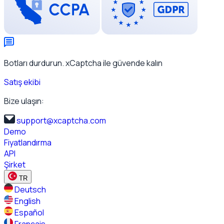
Botları durdurun. xCaptcha ile güvende kalın
Satış ekibi
Bize ulaşın:
support@xcaptcha.com
Demo
Fiyatlandırma
API
Şirket
TR
Deutsch
English
Español