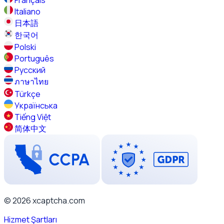
Français
Italiano
日本語
한국어
Polski
Português
Русский
ภาษาไทย
Türkçe
Українська
Tiếng Việt
简体中文
© 2026 xcaptcha.com
Hizmet Şartları