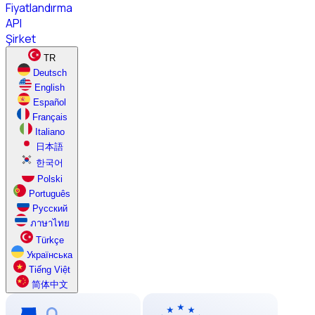
Fiyatlandırma
API
Şirket
TR
Deutsch
English
Español
Français
Italiano
日本語
한국어
Polski
Português
Русский
ภาษาไทย
Türkçe
Українська
Tiếng Việt
简体中文