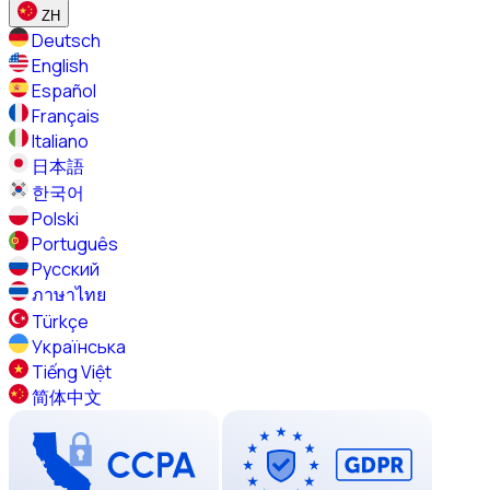
ZH
Deutsch
English
Español
Français
Italiano
日本語
한국어
Polski
Português
Русский
ภาษาไทย
Türkçe
Українська
Tiếng Việt
简体中文