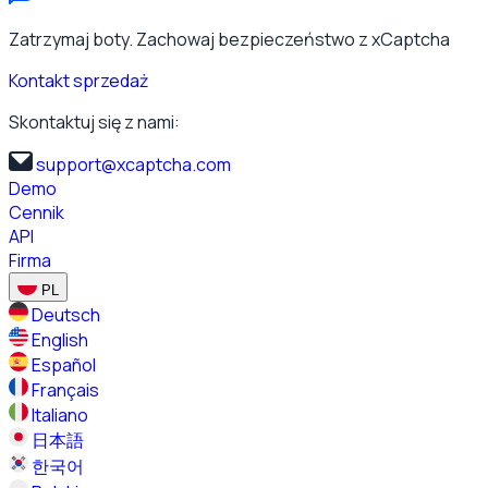
Zatrzymaj boty. Zachowaj bezpieczeństwo z xCaptcha
Kontakt sprzedaż
Skontaktuj się z nami:
support@xcaptcha.com
Demo
Cennik
API
Firma
PL
Deutsch
English
Español
Français
Italiano
日本語
한국어