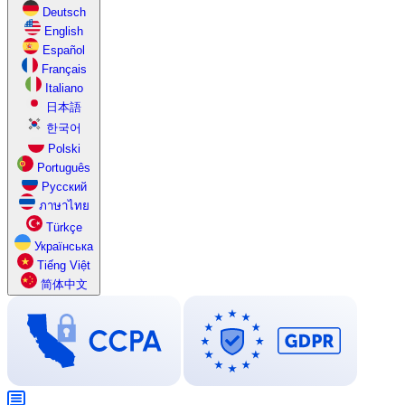
Deutsch
English
Español
Français
Italiano
日本語
한국어
Polski
Português
Русский
ภาษาไทย
Türkçe
Українська
Tiếng Việt
简体中文