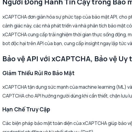
Người Đồng Hành Tin Cậy trong Bảo 
xCAPTCHA đơn giản hóa sự phức tạp của bảo mật API, cho phép 
cảnh giác này, các nhà phát triển và nhà phân tích bảo mật c
xCAPTCHA cung cấp trải nghiệm thời gian thực sống động, mang 
bot độc hại trên API của bạn, cung cấp insight ngay lập tức v
Bảo vệ API với xCAPTCHA, Bảo vệ Uy t
Giảm Thiểu Rủi Ro Bảo Mật
xCAPTCHA tận dụng sức mạnh của machine learning (ML) và trí
CAPTCHA cho API hướng người dùng khi cần thiết, chặn lưu lư
Hạn Chế Truy Cập
Các biện pháp bảo mật toàn diện của xCAPTCHA giúp bảo vệ d