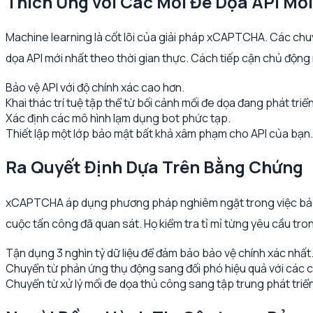
Thích Ứng với Các Mối Đe Dọa API Mới
Machine learning là cốt lõi của giải pháp xCAPTCHA. Các chuyê
dọa API mới nhất theo thời gian thực. Cách tiếp cận chủ độn
Bảo vệ API với độ chính xác cao hơn.
Khai thác trí tuệ tập thể từ bối cảnh mối đe dọa đang phát triển
Xác định các mô hình lạm dụng bot phức tạp.
Thiết lập một lớp bảo mật bất khả xâm phạm cho API của bạn.
Ra Quyết Định Dựa Trên Bằng Chứng
xCAPTCHA áp dụng phương pháp nghiêm ngặt trong việc bảo vệ
cuộc tấn công đã quan sát. Họ kiểm tra tỉ mỉ từng yêu cầu tro
Tận dụng 3 nghìn tỷ dữ liệu để đảm bảo bảo vệ chính xác nhất
Chuyển từ phản ứng thụ động sang đối phó hiệu quả với các c
Chuyển từ xử lý mối đe dọa thủ công sang tập trung phát triể