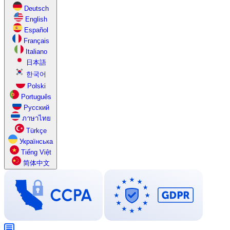
Deutsch
English
Español
Français
Italiano
日本語
한국어
Polski
Português
Русский
ภาษาไทย
Türkçe
Українська
Tiếng Việt
简体中文