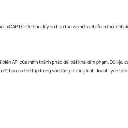
oài, xCAPTCHA thúc đẩy sự hợp tác và mở ra nhiều cơ hội kinh
 biến API của mình thành pháo đài bất khả xâm phạm. Dữ liệu c
uên đi”, bạn có thể tập trung vào tăng trưởng kinh doanh, yên 