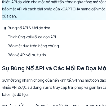
thiết. API đại diện cho một bề mặt tấn công ngày càng mở rộn
bảo mật API và cách giải pháp của xCAPTCHA mang đến một p
của bạn.
Bùng nổ API & Mối đe dọa
Thích ứng với Mối đe dọa API
Bảo mật dựa trên bằng chứng
Bảo vệ API với sự tự tin
Sự Bùng Nổ API và Các Mối Đe Dọa Mớ
Sự mở rộng nhanh chóng của nền kinh tế API như một con dao ha
nhiều API được sử dụng, rủi ro truy cập trái phép và gian lận 
bảo mật dữ liệu.