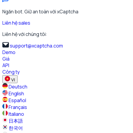
Ngăn bot. Giữ an toàn với xCaptcha
Liên hệ sales
Liên hệ với chúng tôi:
support@xcaptcha.com
Demo
Giá
API
Công ty
VI
Deutsch
English
Español
Français
Italiano
日本語
한국어