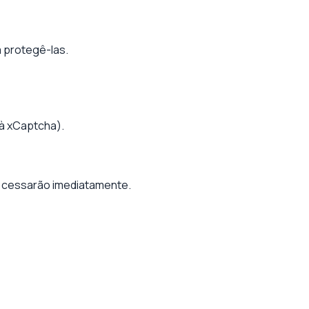
a protegê-las.
 à xCaptcha).
ço cessarão imediatamente.