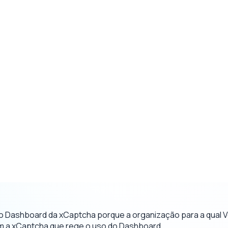
ar o Dashboard da xCaptcha porque a organização para a qual
com a xCaptcha que rege o uso do Dashboard.