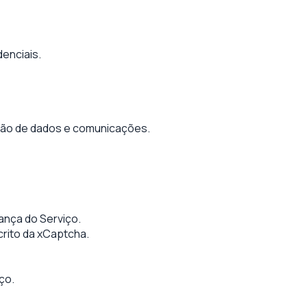
enciais.
eção de dados e comunicações.
ança do Serviço.
crito da xCaptcha.
ço.