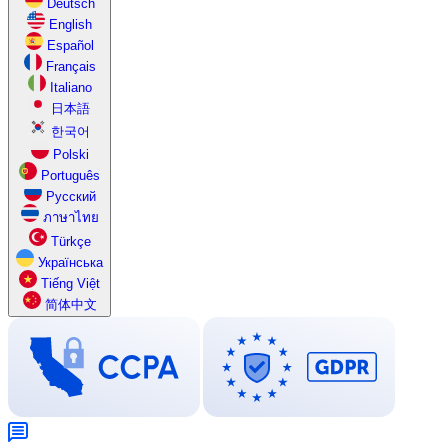
Deutsch
English
Español
Français
Italiano
日本語
한국어
Polski
Português
Русский
ภาษาไทย
Türkçe
Українська
Tiếng Việt
简体中文