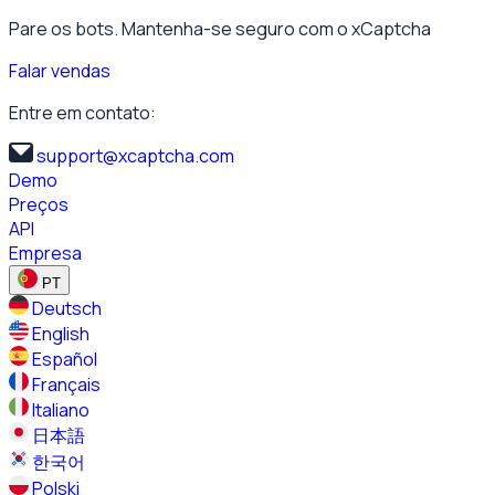
Pare os bots. Mantenha-se seguro com o xCaptcha
Falar vendas
Entre em contato:
support@xcaptcha.com
Demo
Preços
API
Empresa
PT
Deutsch
English
Español
Français
Italiano
日本語
한국어
Polski