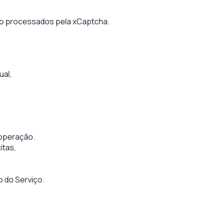
ão processados pela xCaptcha.
ual,
 operação.
itas,
 do Serviço.