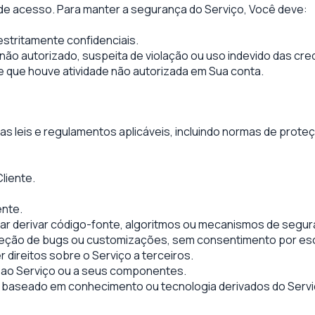
 de acesso. Para manter a segurança do Serviço, Você deve:
stritamente confidenciais.
ão autorizado, suspeita de violação ou uso indevido das cred
e que houve atividade não autorizada em Sua conta.
s leis e regulamentos aplicáveis, incluindo normas de prot
Cliente.
ente.
tar derivar código-fonte, algoritmos ou mecanismos de segur
 correção de bugs ou customizações, sem consentimento por es
er direitos sobre o Serviço a terceiros.
s ao Serviço ou a seus componentes.
 baseado em conhecimento ou tecnologia derivados do Servi