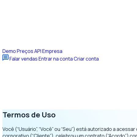
Demo
Preços
API
Empresa
Falar vendas
Entrar na conta
Criar conta
Termos de Uso
Você (“Usuário”, “Você” ou “Seu”) está autorizado a acess
corporativo (“Cliente”), celebrou um contrato (“Acordo”) 