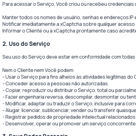
Para acessar o Serviço, Você criou ou recebeu credenciais
Manter todos os nomes de usuário, senhas e endereços IP e
Notificar imediatamente a xCaptcha sobre qualquer acesso n
Informar o Cliente ou a xCaptcha prontamente caso acredit
2. Uso do Serviço
Seu uso do Serviço deve estar em conformidade com todas a
Nem o Cliente nem Você podem:
- Usar o Serviço para fins alheios às atividades legítimas do 
- Conceder acesso a pessoas não autorizadas.
- Copiar, reproduzir ou distribuir o Serviço, total ou parcialm
- Fazer engenharia reversa, descompilar, desmontar ou ten
- Modificar, adaptar ou traduzir o Serviço, inclusive para
- Alugar, licenciar, sublicenciar, vender ou transferir quaisqu
- Registrar pedidos de propriedade intelectual relacionado
- Desenvolver, operar ou promover um serviço concorrente