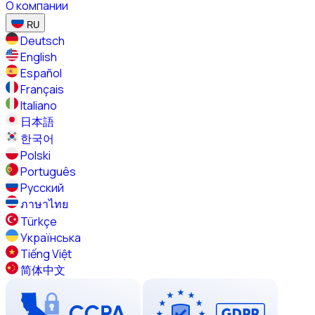
О компании
RU
Deutsch
English
Español
Français
Italiano
日本語
한국어
Polski
Português
Русский
ภาษาไทย
Türkçe
Українська
Tiếng Việt
简体中文