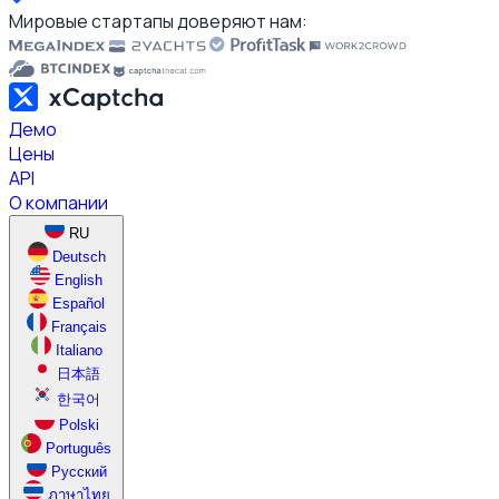
Мировые стартапы доверяют нам:
Демо
Цены
API
О компании
RU
Deutsch
English
Español
Français
Italiano
日本語
한국어
Polski
Português
Русский
ภาษาไทย