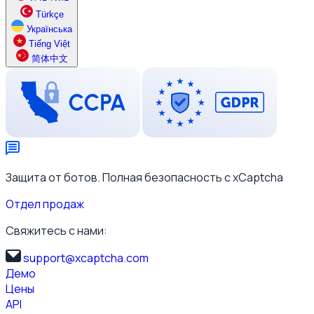
Türkçe
Українська
Tiếng Việt
简体中文
Защита от ботов. Полная безопасность с xCaptcha
Отдел продаж
Свяжитесь с нами:
support@xcaptcha.com
Демо
Цены
API