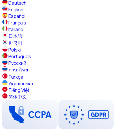
Deutsch
English
Español
Français
Italiano
日本語
한국어
Polski
Português
Русский
ภาษาไทย
Türkçe
Українська
Tiếng Việt
简体中文