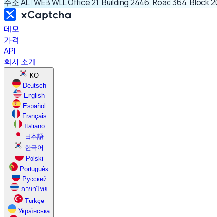
주소
ALTWEB WLL Office 21, Building 2446, Road 364, Block 2
데모
가격
API
회사 소개
KO
Deutsch
English
Español
Français
Italiano
日本語
한국어
Polski
Português
Русский
ภาษาไทย
Türkçe
Українська