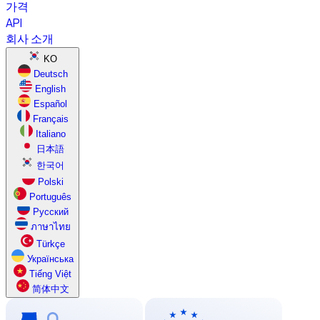
가격
API
회사 소개
KO
Deutsch
English
Español
Français
Italiano
日本語
한국어
Polski
Português
Русский
ภาษาไทย
Türkçe
Українська
Tiếng Việt
简体中文